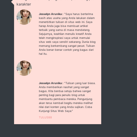
karakter
Jesselyn Arunika :
"Saya harus berterima
kasih atas usaha yang Anda lakukan dalam
menerbitkan tulisan di situs web ini. Saya
harap Anda juga bisa membuat artikel
terbaik yang sama di masa mendatang.
Sejujurnya, keahlian menulis kreatif Anda
telah menginspirasi saya untuk memulai
situs web saya sendiri sekarang. Dunia blog
memang berkembang sangat pesat. Tulisan
Anda benar-benar contoh yang bagus dari
hal itu.
Jesselyn Arunika :
"Tulisan yang luar biasa.
Anda memberikan nasihat yang sangat
bagus. Kita berdua setuju bahwa sangat
penting bagi para penulis blog untuk
membantu pembaca mereka. Pengunjung
akan terus kembali begitu mereka melihat
nilai dari konten yang Anda sajikan. Coba
Kunjungi Situs Web Saya:"
TULUS88