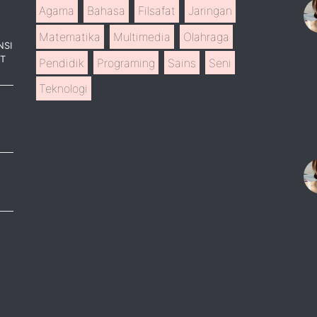
Agama
Bahasa
Filsafat
Jaringan
Matematika
Multimedia
Olahraga
NSI
T
Pendidik
Programing
Sains
Seni
Teknologi