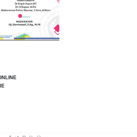
ONLINE
NE