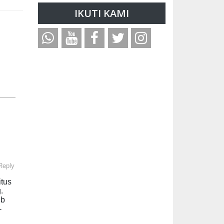
IKUTI KAMI
Reply
itus
.
eb
-