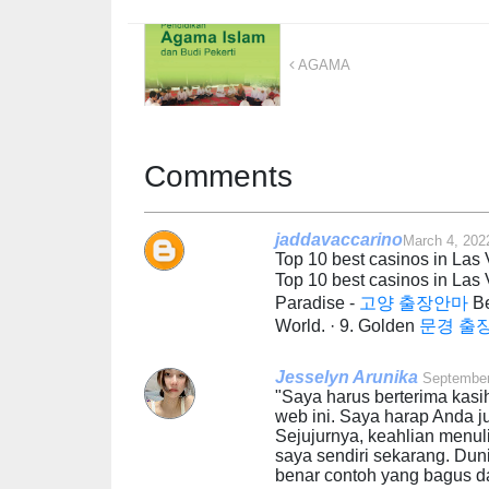
AGAMA
Comments
jaddavaccarino
March 4, 202
Top 10 best casinos in Las
Top 10 best casinos in Las
Paradise -
고양 출장안마
B
World. · 9. Golden
문경 출
Jesselyn Arunika
September
"Saya harus berterima kasi
web ini. Saya harap Anda j
Sejujurnya, keahlian menul
saya sendiri sekarang. Du
benar contoh yang bagus da