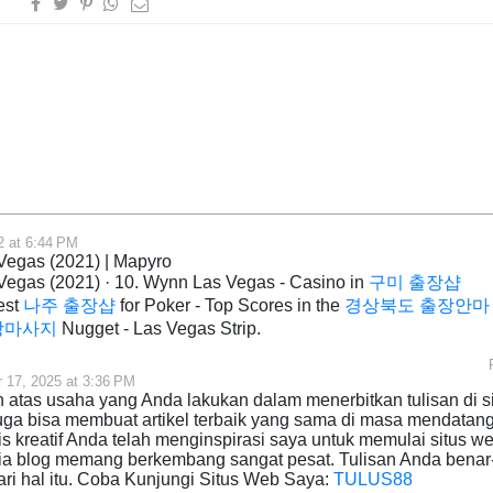
2 at 6:44 PM
 Vegas (2021) | Mapyro
 Vegas (2021) · 10. Wynn Las Vegas - Casino in
구미 출장샵
est
나주 출장샵
for Poker - Top Scores in the
경상북도 출장안마
장마사지
Nugget - Las Vegas Strip.
 17, 2025 at 3:36 PM
h atas usaha yang Anda lakukan dalam menerbitkan tulisan di s
uga bisa membuat artikel terbaik yang sama di masa mendatang
is kreatif Anda telah menginspirasi saya untuk memulai situs w
nia blog memang berkembang sangat pesat. Tulisan Anda benar
ri hal itu. Coba Kunjungi Situs Web Saya:
TULUS88